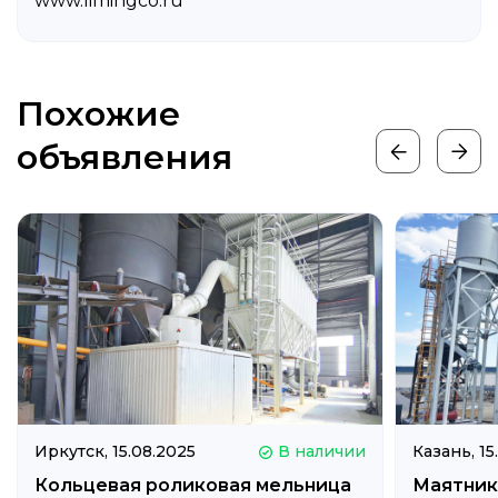
www.limingco.ru
Похожие
объявления
Иркутск,
15.08.2025
В наличии
Казань,
15
Кольцевая роликовая мельница
Маятник