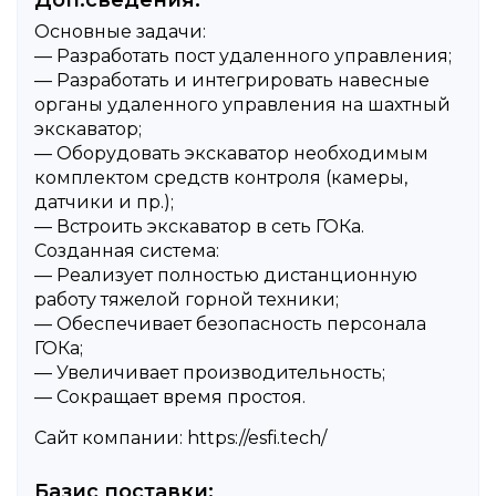
Детали объявления
Доп.сведения:
Основные задачи:
— Разработать пост удаленного управления;
— Разработать и интегрировать навесные
органы удаленного управления на шахтный
экскаватор;
— Оборудовать экскаватор необходимым
комплектом средств контроля (камеры,
датчики и пр.);
— Встроить экскаватор в сеть ГОКа.
Созданная система:
— Реализует полностью дистанционную
работу тяжелой горной техники;
— Обеспечивает безопасность персонала
ГОКа;
— Увеличивает производительность;
— Сокращает время простоя.
Сайт компании: https://esfi.tech/
Базис поставки: