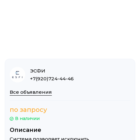
Информация об авторе
Информация об объявлении
ЭСФИ
+7(920)724-44-46
Все объявления
по запросу
В наличии
Описание
Система позволяет исключить