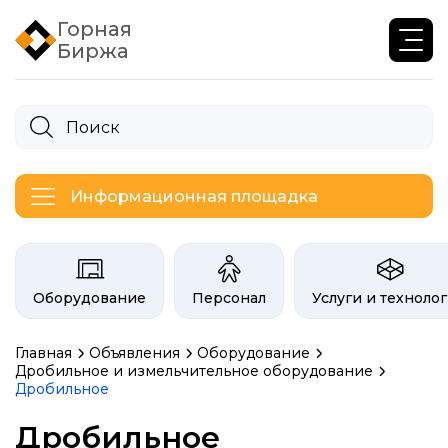
Горная
Биржа
Информационная площадка
Категории на бирже Инфогор
Оборудование
Персонал
Услуги и техноло
Главная
Объявления
Оборудование
Дробильное и измельчительное оборудование
Дробильное
Объявления биржи гор
Дробильное