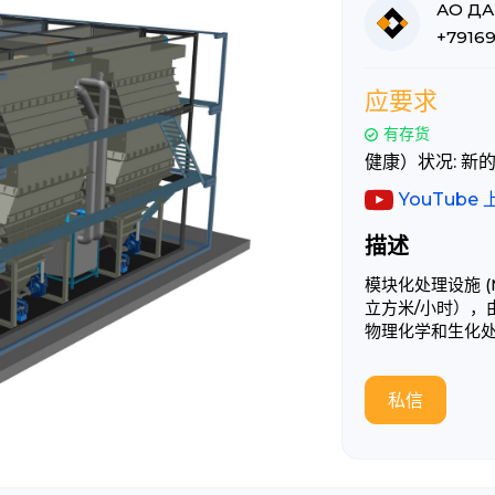
作者信息
广告详情
АО ДА
+7916
应要求
有存货
健康）状况: 新
YouTube
描述
模块化处理设施 (
立方米/小时），
物理化学和生化
私信