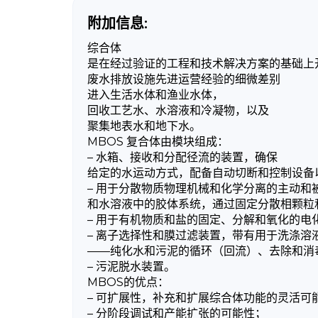
广告详情
附加信息:
综合体
是在经过验证的工程和技术解决方案的基础上
废水排放设施先进运营经验的细微差别
进入生活水体和渔业水体，
回收工艺水、水溶液和冷凝物，以及
聚集地表水和地下水。
MBOS 复合体由模块组成：
– 水箱、接收和分配径流的装置，确保
给定的水运动方式，配备自动切断和控制设备
– 用于分散物质物理机械和化学分离的主动和
和水溶液中的胶体系统，通过固定分散相颗粒
– 用于有机物质和盐的固定、分解和氧化的电
– 离子选择性和膜过滤装置，带有用于洗涤溶
——纯化水和污泥的循环（回流）、去除和消
– 污泥脱水装置。
MBOS的优点：
– 可扩展性，补充和扩展综合体功能的灵活可
– 分阶段调试和产能扩张的可能性；