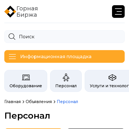
Горная
Биржа
Информационная площадка
Категории на бирже Инфогор
Оборудование
Персонал
Услуги и техноло
Главная
Объявления
Персонал
Объявления биржи гор
Персонал