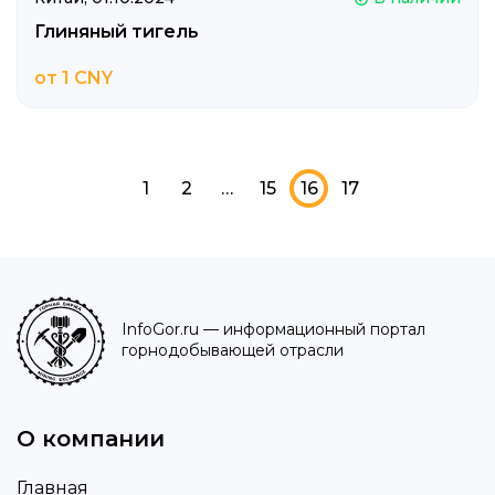
Глиняный тигель
от 1 CNY
1
2
…
15
16
17
InfoGor.ru
— информационный портал
горнодобывающей отрасли
О компании
Главная