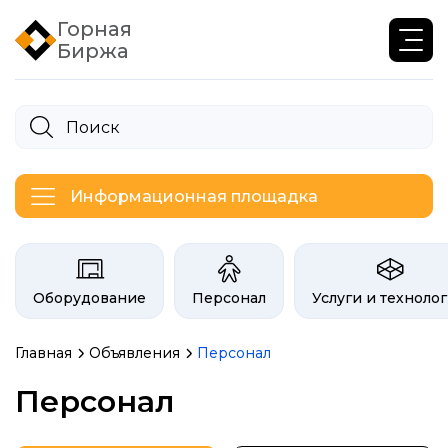
Горная
Биржа
Информационная площадка
Категории на бирже Инфогор
Оборудование
Персонал
Услуги и техноло
Главная
Объявления
Персонал
Объявления биржи гор
Персонал