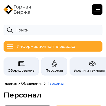
Горная
Биржа
Информационная площадка
Категории на бирже Инфогор
Оборудование
Персонал
Услуги и техноло
Главная
Объявления
Персонал
Объявления биржи гор
Персонал